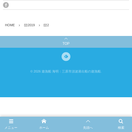
HOME
2019
2
TOP
©
2026
遊漁船 海明：三原市須波港出船の遊漁船
.
メニュー
ホーム
先頭へ
検索