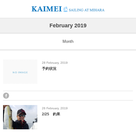
February 2019
Month
28
February
,
2019
予約状況
26
February
,
2019
2/25 釣果